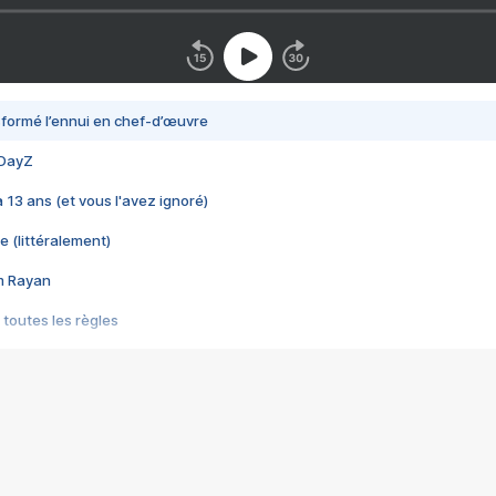
nsformé l’ennui en chef-d’œuvre
 DayZ
 a 13 ans (et vous l'avez ignoré)
e (littéralement)
im Rayan
 toutes les règles
s les jeux vidéo
us choquant de Rockstar ? - Le scandale BULLY
e plus moche de Steam
du RÊVE tourne au CAUCHEMAR