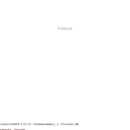
Publicité
bruitdanslaMAP à 02:10 -
Commentaires [
…
]
- Permalien [
#
]
,
pistache
,
chocolat