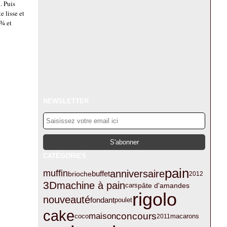
. Puis
e lisse et
 ¾ et
NEWSLETTER
CATÉGORIES
pain
anniversaire
muffin
buffet
brioche
2012
3D
machine à pain
pâte d'amandes
cars
rigolo
nouveauté
fondant
poulet
cake
concours
maison
coco
macarons
2011