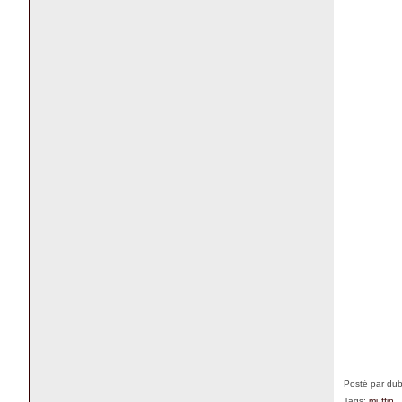
Posté par du
Tags:
muffin