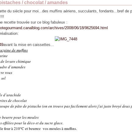
pistaches / chocolat / amandes
cette du siècle pour moi...des muffins aériens, succulants, fondants...bref de 
!!!
'une recette trouvée sur ce blog fabuleux :
enotegourmand.canalblog.com/archives/2008/06/18/9625694.html
réalisation:
avant la mise en caissettes...
uzaine de muffins
arine
 de levure chimique
oudre d’amandes
cre roux
 sel
t
le d’arachide
pites de chocolat
 soupe de pâte de pistache (on en trouve pas facilement alors j'ai juste broyé deux
de beurre pour les moules
effilées pour la déco et du sucre glace.
 le four à 210°C et beurrez vos moules à muffins.