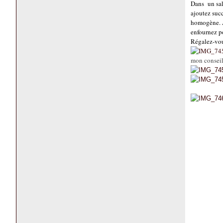
Dans un sala
ajoutez succ
homogène. A
enfournez p
Régalez-vous
mon conseil,