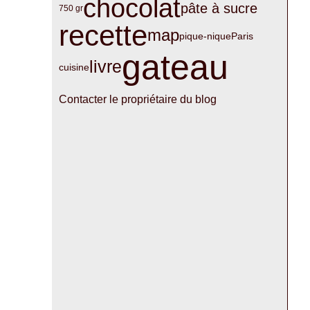
chocolat
pâte à sucre
750 gr
recette
map
pique-nique
Paris
gateau
livre
cuisine
Contacter le propriétaire du blog