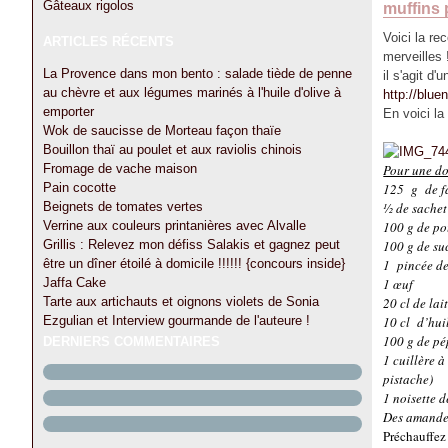
Gâteaux rigolos
muffins 
Voici la re
ARTICLES RÉCENTS
merveilles !
La Provence dans mon bento : salade tiède de penne
il s'agit d
au chèvre et aux légumes marinés à l'huile d'olive à
http://blu
emporter
En voici la 
Wok de saucisse de Morteau façon thaïe
Bouillon thaï au poulet et aux raviolis chinois
Fromage de vache maison
Pour une do
Pain cocotte
125 g de f
Beignets de tomates vertes
½ de sachet
Verrine aux couleurs printanières avec Alvalle
100 g de p
Grillis : Relevez mon défiss Salakis et gagnez peut
100 g de su
être un dîner étoilé à domicile !!!!!! {concours inside}
1 pincée de
Jaffa Cake
1 œuf
Tarte aux artichauts et oignons violets de Sonia
20 cl de lai
Ezgulian et Interview gourmande de l'auteure !
10 cl d’hui
100 g de pé
DERNIERS COMMENTAIRES
1 cuillère à
pistache)
1 noisette 
Des amandes 
Préchauffez