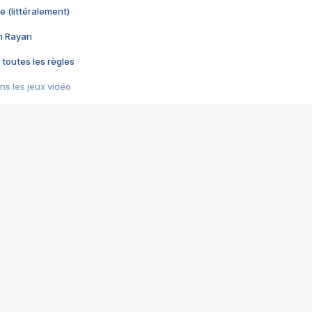
e (littéralement)
im Rayan
 toutes les règles
s les jeux vidéo
us choquant de Rockstar ? - Le scandale BULLY
e plus moche de Steam
du RÊVE tourne au CAUCHEMAR
pendant 8 heures
it… à tort
umiliés par un jeu vidéo
ire - Final Fantasy 8
ti un empire - Age of Empires
story DOFUS